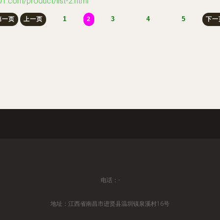
/product/list-2.html
1
3
4
5
第一页
上一页
2
下一
电话：-
地址：江西省南昌市进贤县温圳镇泉溪村16号