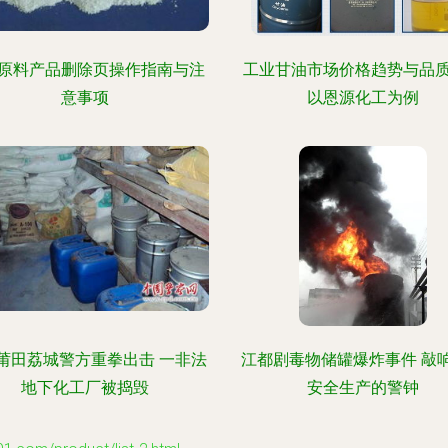
原料产品删除页操作指南与注
工业甘油市场价格趋势与品
意事项
以恩源化工为例
莆田荔城警方重拳出击 一非法
江都剧毒物储罐爆炸事件 敲
地下化工厂被捣毁
安全生产的警钟