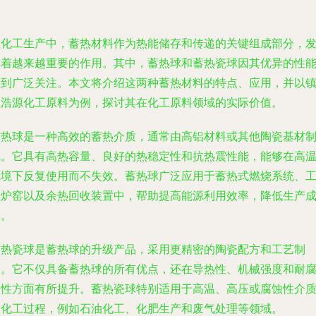
在化工生产中，蓄热材料作为热能储存和传递的关键组成部分，
挥着越来越重要的作用。其中，蓄热球和蓄热瓷球因其优异的性
受到广泛关注。本文将介绍这两种蓄热材料的特点、应用，并以
江浩源化工原料为例，探讨其在化工原料领域的实际价值。
蓄热球是一种高效的蓄热介质，通常由高铝材料或其他陶瓷基材
成。它具有高热容量、良好的热稳定性和抗热震性能，能够在高
环境下反复使用而不失效。蓄热球广泛应用于蓄热式燃烧系统、
业炉窑以及余热回收装置中，帮助提高能源利用效率，降低生产
本。
蓄热瓷球是蓄热球的升级产品，采用更精密的陶瓷配方和工艺制
造。它不仅具备蓄热球的所有优点，还在导热性、机械强度和耐
蚀性方面有所提升。蓄热瓷球特别适用于高温、高压或腐蚀性介
的化工过程，例如石油化工、化肥生产和废气处理等领域。