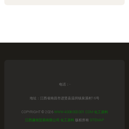
电话：-
地址：江西省南昌市进贤县温圳镇泉溪村16号
COPYRIGHT © 2026
WWW.4008002001.COM
化工原料
江西谦旭贸易有限公司
化工原料
版权所有
SITEMAP