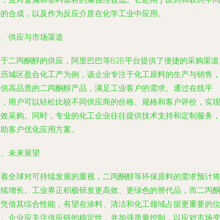
体的合成，以及作为反应介质在化学工业中应用。
三、供应与市场渠道
对于二丙酮醇的供应，阿里巴巴等B2B平台提供了便捷的采购渠道
以历城区盈合化工产为例，该企业专注于化工原料的生产与销售
提供高品质的二丙酮醇产品，满足工业客户的需求。通过在线平
台，用户可以轻松比较不同供应商的价格、规格和客户评价，实
高效采购。同时，专业的化工企业往往提供技术支持和定制服务
帮助客户优化应用方案。
四、未来展望
随着全球对可持续发展的重视，二丙酮醇等环保原料的需求预计
持续增长。工业界正积极研发更高效、更绿色的替代品，而二丙
醇凭借其综合性能，有望在涂料、清洁和化工领域占据更重要的
置。企业应关注供应链的稳定性，并加强质量控制，以应对市场