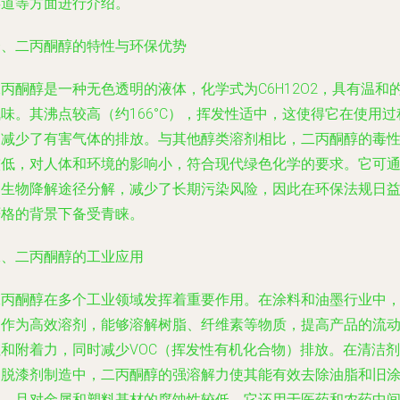
渠道等方面进行介绍。
一、二丙酮醇的特性与环保优势
丙酮醇是一种无色透明的液体，化学式为C6H12O2，具有温和
味。其沸点较高（约166°C），挥发性适中，这使得它在使用过
中减少了有害气体的排放。与其他醇类溶剂相比，二丙酮醇的毒
较低，对人体和环境的影响小，符合现代绿色化学的要求。它可
过生物降解途径分解，减少了长期污染风险，因此在环保法规日
严格的背景下备受青睐。
二、二丙酮醇的工业应用
二丙酮醇在多个工业领域发挥着重要作用。在涂料和油墨行业中
它作为高效溶剂，能够溶解树脂、纤维素等物质，提高产品的流
性和附着力，同时减少VOC（挥发性有机化合物）排放。在清洁剂
和脱漆剂制造中，二丙酮醇的强溶解力使其能有效去除油脂和旧
层，且对金属和塑料基材的腐蚀性较低。它还用于医药和农药中